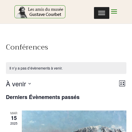
Cookies management panel
Conférences
Il n’y a pas d’évènements à venir.
Nav
Nav
À venir
Liste
de
par
Sélectionnez
vu
con
Derniers Évènements passés
une
Év
date.
MAR
15
2025