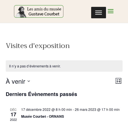
Cookies management panel
Visites d'exposition
Il n’y a pas d’évènements à venir.
Nav
Nav
À venir
Liste
de
par
Sélectionnez
vu
con
Derniers Évènements passés
une
Év
date.
17 décembre 2022 @ 8 h 00 min
-
26 mars 2023 @ 17 h 00 min
DÉC
17
Musée Courbet - ORNANS
2022