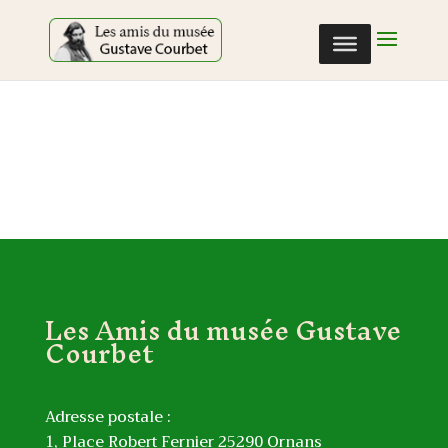
Cookies management panel
Les Amis du musée Gustave
Courbet
Adresse postale :
1, Place Robert Fernier 25290 Ornans