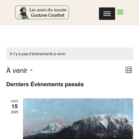
Cookies management panel
Il n’y a pas d’évènements à venir.
Nav
Nav
À venir
Liste
de
par
Sélectionnez
vu
con
Derniers Évènements passés
une
Év
date.
MAR
15
2025